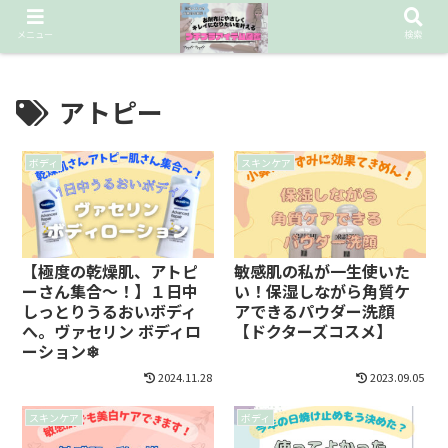
お財布に優しいデパコス級コスメを探し続ける❤︎
メニュー
検索
アトピー
ボディ
スキンケア
【極度の乾燥肌、アトピ
敏感肌の私が一生使いた
ーさん集合〜！】１日中
い！保湿しながら角質ケ
しっとりうるおいボディ
アできるパウダー洗顔
へ。ヴァセリン ボディロ
【ドクターズコスメ】
ーション❄︎
2024.11.28
2023.09.05
スキンケア
ボディ