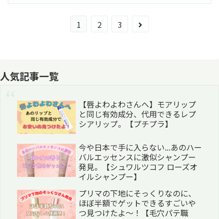
次
1
2
3
へ
人気記事一覧
【唇よわよわさんへ】モアリップ
と同じ有効成分、代用できるレプ
シアリップ。【プチプラ】
今や日本で手に入らない...あのハー
バルエッセンスに激似シャンプー
発見。【シュワルツコフ ローズオ
イルシャンプー】
プリマの下地にそっくりなのに、
ほぼ半額でゲットできるすごいや
つ見つけたよ〜！【毛穴パテ職