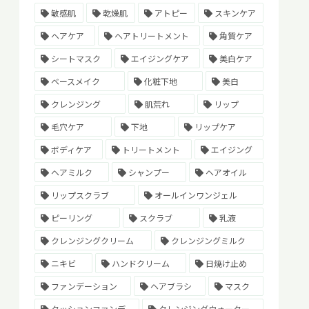
敏感肌
乾燥肌
アトピー
スキンケア
ヘアケア
ヘアトリートメント
角質ケア
シートマスク
エイジングケア
美白ケア
ベースメイク
化粧下地
美白
クレンジング
肌荒れ
リップ
毛穴ケア
下地
リップケア
ボディケア
トリートメント
エイジング
ヘアミルク
シャンプー
ヘアオイル
リップスクラブ
オールインワンジェル
ピーリング
スクラブ
乳液
クレンジングクリーム
クレンジングミルク
ニキビ
ハンドクリーム
日焼け止め
ファンデーション
ヘアブラシ
マスク
クッションファンデ
クレンジングウォーター