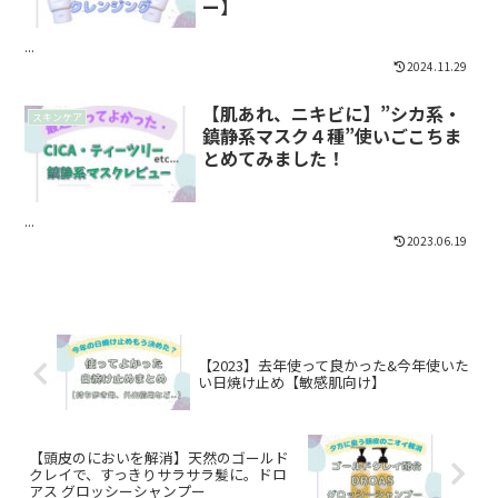
ー】
...
2024.11.29
【肌あれ、ニキビに】”シカ系・
スキンケア
鎮静系マスク４種”使いごこちま
とめてみました！
...
2023.06.19
【2023】去年使って良かった&今年使いた
い日焼け止め【敏感肌向け】
【頭皮のにおいを解消】天然のゴールド
クレイで、すっきりサラサラ髪に。ドロ
アス グロッシーシャンプー