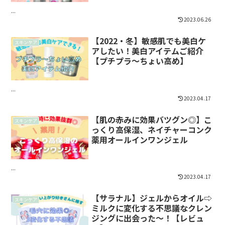
...
2023.06.26
【2022・冬】敏感肌でも美白ケ
スキンケア
アしたい！美白アイテムご紹介
【プチプラ〜ちょい高め】
...
2023.04.17
【肌の赤みに効果バツグン◎】こ
スキンケア
っくり高保湿、ネイチャーコンク
薬用オールインワンジェル
...
2023.04.17
【サラナル】ジェルからオイル⇨
スキンケア
ミルクに変化する不思議なクレン
ジングに出会った〜！【レビュ