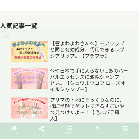
人気記事一覧
【唇よわよわさんへ】モアリップ
と同じ有効成分、代用できるレプ
シアリップ。【プチプラ】
今や日本で手に入らない...あのハー
バルエッセンスに激似シャンプー
発見。【シュワルツコフ ローズオ
イルシャンプー】
プリマの下地にそっくりなのに、
ほぼ半額でゲットできるすごいや
つ見つけたよ〜！【毛穴パテ職
人】
あのラロッシュの下地に似て
ホーム
目次へ
トップ
る！？お蔵入りから、気づいたら
シェア
サイドバー