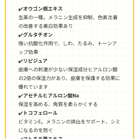
✔️
オウゴン根エキス
生薬の一種。メラニン生成を抑制、色素沈着
の改善する美白効果あり
✔️
グルタチオン
強い抗酸化作用で、しわ、たるみ、トーンア
ップ効果
✔️
リピジュア
皮膚への刺激が少ない保湿成分ヒアルロン酸
の2倍の保湿力があり、皮膚を保護する効果に
優れています
✔️
アセチルヒアルロン酸Na
保湿を高める、角質を柔らかくする
✔️
トコフェロール
ビタミンE。メラニンの排出をサポート、シミ
になるのを防ぐ
✔️
フトモモ葉エキス