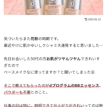
2025.02.13
気づいたらまた
花粉
の時期です。
最近やけに肌かゆいしクシャミ大連発すると思いました…
先日お会いした50代の方
お肌がツヤんツヤん
できれいす
ぎたので
ベースメイクなに使ってますか？と聞いてしまった😮
そこで教えてもらったのが
dプログラムのBBエッセンス
。
パウダーも不要
とのこと。
仕事の日は特に、時短できて仕上がりがきれい
ってのは魅