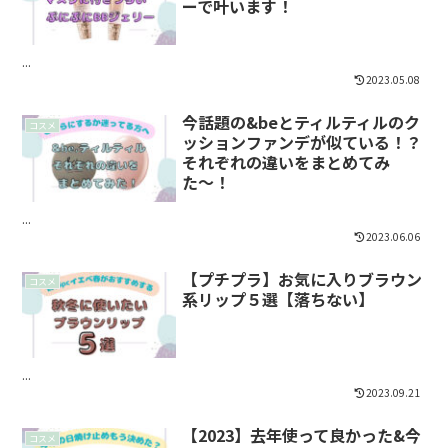
ーで叶います！
...
2023.05.08
今話題の&beとティルティルのク
コスメ
ッションファンデが似ている！？
それぞれの違いをまとめてみ
た〜！
...
2023.06.06
【プチプラ】お気に入りブラウン
コスメ
系リップ５選【落ちない】
...
2023.09.21
【2023】去年使って良かった&今
コスメ