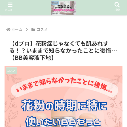
お財布に優しいデパコス級コスメを探し続ける❤︎
メニュー
検索
ホーム
コスメ
【dプロ】花粉症じゃなくても肌あれす
る！？いままで知らなかったことに後悔…
【BB美容液下地】
コスメ