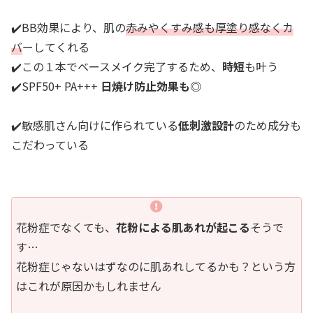
✔️BB効果により、肌の
赤みやくすみ感も厚塗り感なくカ
バ
ーしてくれる
✔️この１本でベースメイク完了するため、
時短
も叶う
✔️SPF50+ PA+++
日焼け防止効果も◎
✔️敏感肌さん向けに作られている
低刺激設計
のため成分も
こだわっている
花粉症でなくても、
花粉による肌あれが起こる
そうで
す…
花粉症じゃないはずなのに肌あれしてるかも？という方
はこれが原因かもしれません