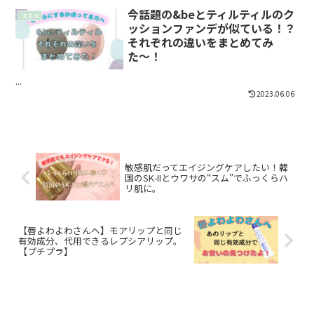
今話題の&beとティルティルのク
コスメ
ッションファンデが似ている！？
それぞれの違いをまとめてみ
た〜！
...
2023.06.06
敏感肌だってエイジングケアしたい！韓
国のSK-IIとウワサの“スム”でふっくらハ
リ肌に。
【唇よわよわさんへ】モアリップと同じ
有効成分、代用できるレプシアリップ。
【プチプラ】