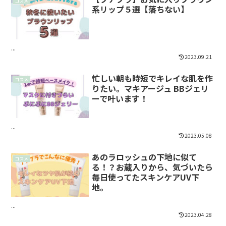
コスメ
系リップ５選【落ちない】
...
2023.09.21
忙しい朝も時短でキレイな肌を作
コスメ
りたい。マキアージュ BBジェリ
ーで叶います！
...
2023.05.08
あのラロッシュの下地に似て
コスメ
る！？お蔵入りから、気づいたら
毎日使ってたスキンケアUV下
地。
...
2023.04.28