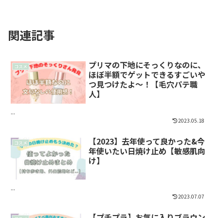
関連記事
プリマの下地にそっくりなのに、
コスメ
ほぼ半額でゲットできるすごいや
つ見つけたよ〜！【毛穴パテ職
人】
...
2023.05.18
【2023】去年使って良かった&今
コスメ
年使いたい日焼け止め【敏感肌向
け】
...
2023.07.07
【プチプラ】お気に入りブラウン